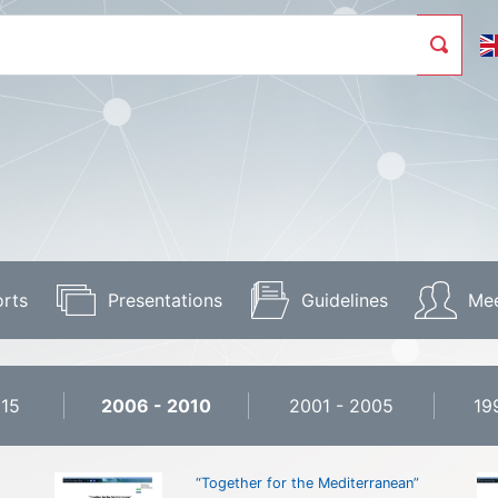
rts
Presentations
Guidelines
Mee
015
2006 - 2010
2001 - 2005
19
“Together for the Mediterranean”