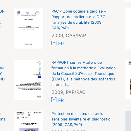
OP
PAC « Zone côtière algéroise »
Rapport de l’atelier sur la GIZC et
R
l'analyse de durabilité (2009,
S
CAR/PAP)
2009, CAR/PAP
FR
RAPPORT sur les Ateliers de
ON
formation à la méthode d'Evaluation
Y
de la Capacité d'Accueil Touristique
AND
(ECAT), à la méthode des scénarios
alternati...
2009, PAP/RAC
FR
r
Protection des sites culturels
ons
sensibles Inventaire et diagnostic
(2009, CAR/PAP)