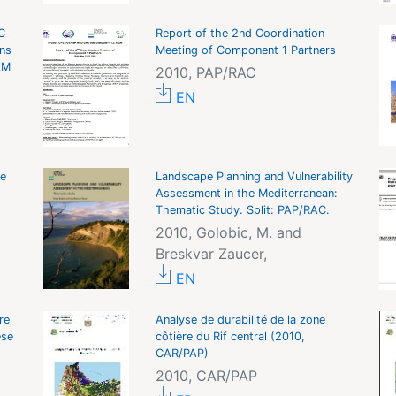
C
Report of the 2nd Coordination
ons
Meeting of Component 1 Partners
ZM
2010, PAP/RAC
EN
he
Landscape Planning and Vulnerability
Assessment in the Mediterranean:
Thematic Study. Split: PAP/RAC.
2010, Golobic, M. and
Breskvar Zaucer,
EN
re
Analyse de durabilité de la zone
èse
côtière du Rif central (2010,
CAR/PAP)
2010, CAR/PAP