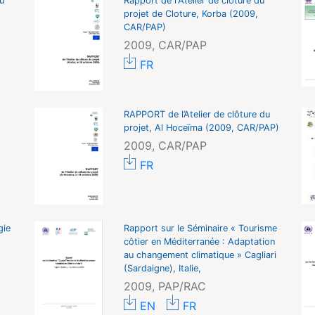
u
Rapport de l'Atelier de clôture du
projet de Cloture, Korba (2009,
CAR/PAP)
2009, CAR/PAP
FR
RAPPORT de l’Atelier de clôture du
projet, Al Hoceïma (2009, CAR/PAP)
2009, CAR/PAP
FR
gie
Rapport sur le Séminaire « Tourisme
côtier en Méditerranée : Adaptation
au changement climatique » Cagliari
(Sardaigne), Italie,
2009, PAP/RAC
EN
FR