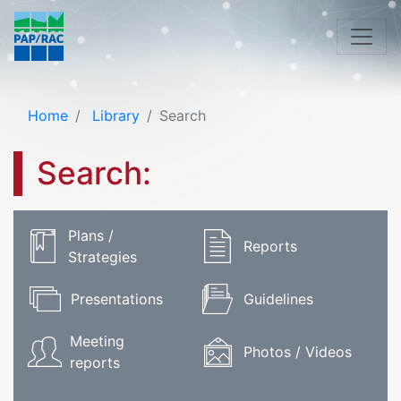
Home
Library
Search
Search:
Plans /
Reports
Strategies
Presentations
Guidelines
Meeting
Photos / Videos
reports